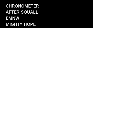
CHRONOMETER
AFTER SQUALL
EMNW
MIGHTY HOPE
SOBUT
OPEN 16:00/START 16:30
TICKET ¥3000
各BAND予約/BuzzFront HP
TOTAL INFO
https://buzzfront.net