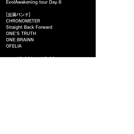
EvolAwakening tour Day.6
[出演バンド]
CHRONOMETER
Straight Back Forward
ONE'S TRUTH
ONE:BRAiNN
OFELIA
open18:00/start18:30
adv¥3000/door¥3500+1drink
ticket
①livepocket 
https://t.livepocket.jp/e/4vsxq
②CHRONOMETERオフィシャル
https://www.chronometer-jp.com
③各バンド予約
＝＝＝＝＝＝＝＝＝＝＝＝＝＝