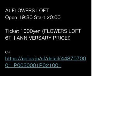
At FLOWERS LOFT
Open 19:30 Start 20:00 
Ticket 1000yen (FLOWERS LOFT 
6TH ANNIVERSARY PRICE!）
e+
https://eplus.jp/sf/detail/44870700
01-P0030001P021001
CHRONOMETER WEB 
https://www.chronometer-
jp.com/event-details/chronometer-
one-man-gig